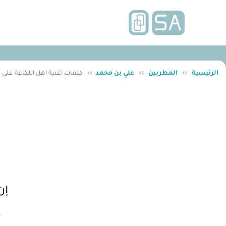
الرئيسية
››
المطربين
››
علي بن محمد
››
كلمات اغنية اهل اللكاعة علي
إن
ع