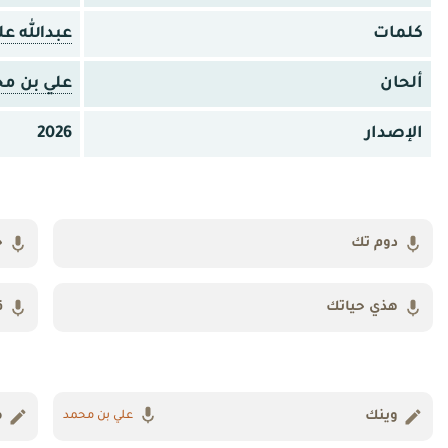
كلمات
عبدالله 
ألحان
علي بن م
الإصدار
2026
دوم تك
ح
هذي حياتك
ق
وينك
م
علي بن محمد