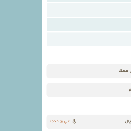
 معك
م
ال
علي بن محمد