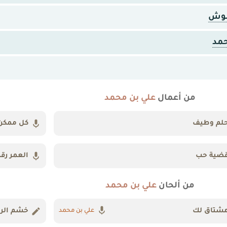
علوش
حمد
من أعمال
علي بن محمد
لم وطيف
كل ممكن
ضية حب
العمر رق
من ألحان
علي بن محمد
شتاق لك
خشم الري
علي بن محمد