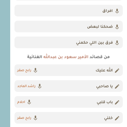
افراق
ضحكنا لبعض
فرق بين اللي حكمني
من قصائد
الأمير سعود بن عبدالله
الغنائية
الله عليك
رابح صقر
يا صاحبي
راشد الماجد
باب قلبي
احلام
خلني
رابح صقر