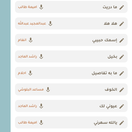
ما دريت
اميمة طالب
هلا هلا
عبدالمجيد عبدالله
إسمك حبيبي
انغام
بخيل
راشد الماجد
ما به تفاصيل
احلام
الخوف
مساعد البلوشي
عيوني لك
راشد الماجد
يالله سهرني
اميمة طالب