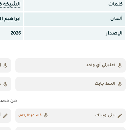
كلمات
الشيخة ف
ألحان
ابراهيم ا
الإصدار
2026
اعتبرني أي واحد
ز
الحظ جابك
ع
من قصا
بيني وبينك
أ
خالد عبدالرحمن