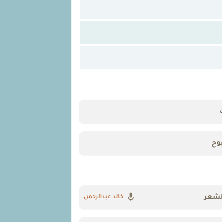
وح
شعر
خالد عبدالرحمن