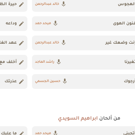
لهجوس
حيرة الظ
خالد عبدالرحمن
نون الهوى
وداعه
ميحد حمد
نت وضعك غير
عهد الغل
خالد عبدالرحمن
غيرنا
أخلف مع
راشد الماجد
رجوك
عذرتك
حسين الجسمي
من ألحان
ابراهيم السويدي
تحبني
ما عليك 
ميحد حمد