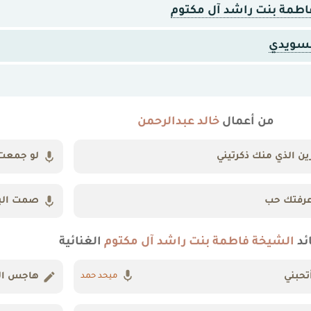
اطمة بنت راشد آل مكتوم
لسويدي
من أعمال
خالد عبدالرحمن
ين الذي منك ذكرتيني
لو جمعت
رفتك حب
صمت الب
ئد
الشيخة فاطمة بنت راشد آل مكتوم
الغنائية
تحبني
هاجس ال
ميحد حمد