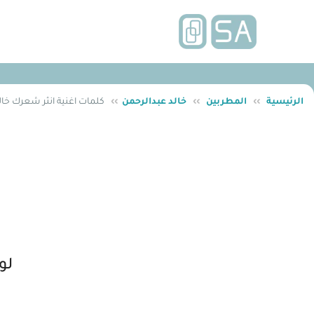
الرئيسية
››
المطربين
››
خالد عبدالرحمن
››
كلمات اغنية انثر شعرك خال
لو