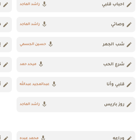
احباب قلبي
ا
راشد الماجد
وصاتي
ف
راشد الماجد
شب الجمر
إ
حسين الجسمي
شرع الحب
ت
ميحد حمد
قلبي وأنا
أ
عبدالمجيد عبدالله
روز باريس
راشد الماجد
وداعه
أ
محمد عبده