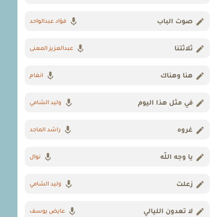
صوت الباب
فؤاد عبدالواحد
ثلاثتنا
عبدالعزيز المعنى
هنا وهناك
انغام
في مثل هذا اليوم
وليد الشامي
غروه
راشد الماجد
يا وجه اللّه
نوال
زعلت
وليد الشامي
لا تعدون الليالي
عايض يوسف