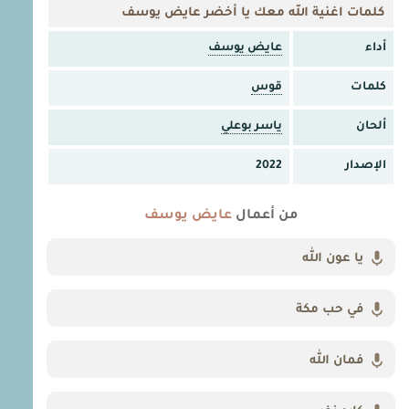
كلمات اغنية الله معك يا أخضر عايض يوسف
أداء
عايض يوسف
كلمات
قوس
ألحان
ياسر بوعلي
الإصدار
2022
من أعمال
عايض يوسف
يا عون الله
في حب مكة
فمان الله