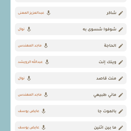
شاكر
عبدالعزيز المعنى
شوفوا شسوى به
نوال
الحاجة
ماجد المهندس
وينك إنت
عبدالله الرويشد
منت قاصد
نوال
ماني طبيعي
ماجد المهندس
بالموت جا
عايض يوسف
ما بين اثنين
عايض يوسف