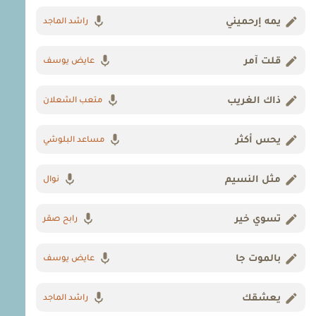
يمه إرحميني
راشد الماجد
قلت آمر
عايض يوسف
ذاك الغريب
متعب الشعلان
يحس أكثر
مساعد البلوشي
مثل النسيم
نوال
تسوي خير
رابح صقر
بالموت جا
عايض يوسف
يعشقك
راشد الماجد