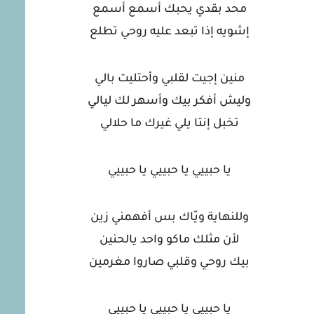
محد بقدي يحبك أسمع أسمع
إشويه إذا تبعد عليه روحي تطلع
منين إجيت لقلبي وأحتليت بالي
وليش أفكر بيك وأسهر لك ليالي
تخبل إنتا يلي غيرك ما حلالي
يا حبييي يا حبييي يا حبييي
وللنهاية ويّاك بس أفهمني زين
لأن مثلك ماكو واحد يالحنين
بيك روحي وقلبي صاروا مغرمين
يا حبييي يا حبييي يا حبييي