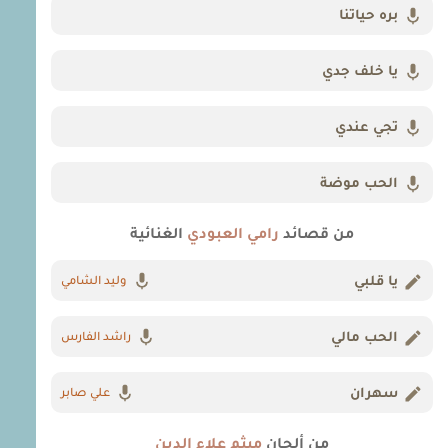
بره حياتنا
يا خلف جدي
تجي عندي
الحب موضة
من قصائد
رامي العبودي
الغنائية
يا قلبي
وليد الشامي
الحب مالي
راشد الفارس
سهران
علي صابر
من ألحان
ميثم علاء الدين