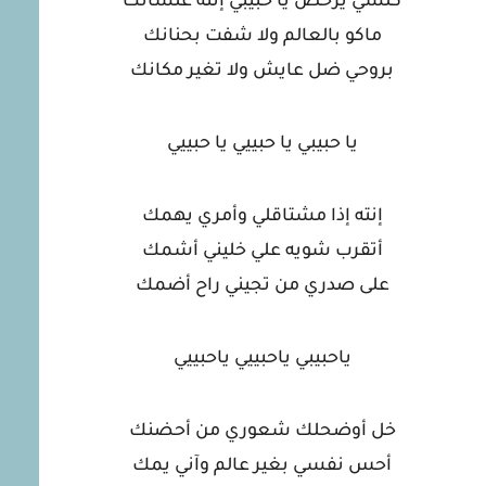
كلشي يرخص يا حبيبي إنته علشانك
ماكو بالعالم ولا شفت بحنانك
بروحي ضل عايش ولا تغير مكانك
يا حبيبي يا حبييي يا حبييي
إنته إذا مشتاقلي وأمري يهمك
أتقرب شويه علي خليني أشمك
على صدري من تجيني راح أضمك
ياحبيبي ياحبييي ياحبييي
خل أوضحلك شعوري من أحضنك
أحس نفسي بغير عالم وآني يمك