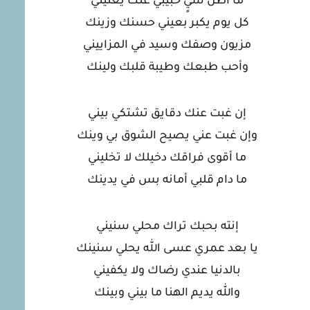
ما أظن شيٍ حبيبي عنك يغنيني
كل يوم يكبر بعيني حسنك وزينك
مزيون وصفك وسيد في المزاييني
وأحب طبعك وطيبة قلبك ولينك
إن غبت عنك دقايق تشتكي بيني
وإن غبت عني يصيح الشوق بي وينك
ما أقوى فراقك دخيلك لا تخليني
ما دام قلبي أمانه بس في يدينك
إنته بحبك تراك محلي سنيني
يا بعد عمري عسى الله يحلي سنينك
بالدنيا عندي رضاك ولا يكفيني
والله يديم الهنا ما بيني وبينك