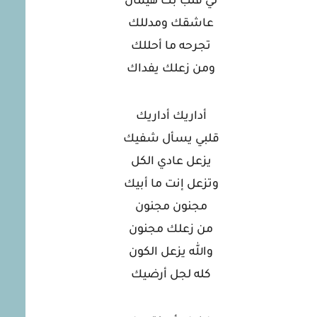
لي قلب بك هيمان
عاشقك ومدللك
تجرحه ما أحللك
ومن زعلك يفداك
أداريك أداريك
قلبي يسأل شفيك
يزعل عادي الكل
وتزعل إنت ما أبيك
مجنون مجنون
من زعلك مجنون
والله يزعل الكون
كله لجل أرضيك