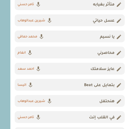
متأثر بغيابه
تامر حسني
عسل حياتي
شيرين عبدالوهاب
يا نسيم
محمد حماقي
محاصرني
انغام
عايز سلامتك
احمد سعد
بتمايل على Beat
اليسا
هنحتفل
شيرين عبدالوهاب
في القلب إنت
تامر حسني