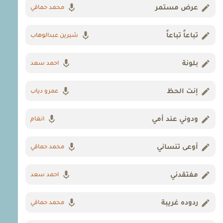
عرض مستمر
محمد حماقي
تباعاً تباعاً
شيرين عبدالوهاب
بلونة
احمد سعد
إنت الحظ
عمرو دياب
ودوني عند أمي
انغام
أوعى تنساني
محمد حماقي
مفتقدني
احمد سعد
ردوده غريبة
محمد حماقي