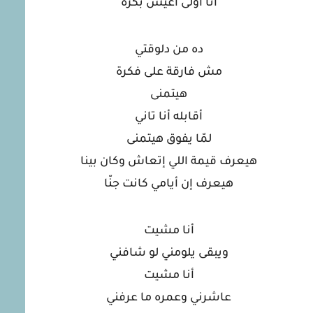
أنا أولى أعيش بكرة
ده من دلوقتي
مش فارقة على فكرة
هيتمنى
أقابله أنا تاني
لمّا يفوق هيتمنى
هيعرف قيمة اللي إتعاش وكان بينا
هيعرف إن أيامي كانت جنّا
أنا مشيت
ويبقى يلومني لو شافني
أنا مشيت
عاشرني وعمره ما عرفني