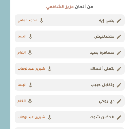
من ألحان
عزيز الشافعي
يعني إيه
محمد حماقي
متخذلنيش
اليسا
مسافرة بعيد
انغام
بتمنى أنساك
شيرين عبدالوهاب
وتقابل حبيب
اليسا
دي روحي
انغام
الحضن شوك
شيرين عبدالوهاب