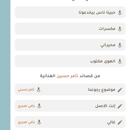
حبينا ناس بيخدعونا
مكسرات
محيراني
الهوى مكتوب
من قصائد
تامر حسين
الغنائية
موضوع رجوعنا
تامر حسني
إنت الأصل
رامي صبري
غالي
رامي صبري