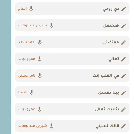
دي روحي
انغام
هنحتفل
شيرين عبدالوهاب
مفتقدني
احمد سعد
تعالي
عمرو دياب
في القلب إنت
تامر حسني
بينا نعشق
اليسا
بناديك تعالى
عمرو دياب
قالك نسيني
شيرين عبدالوهاب