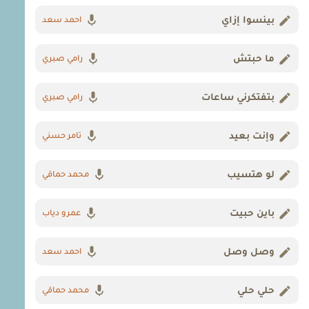
بينسوا إزاي
احمد سعد
ما حبتش
رامي صبري
بتفتكرني ساعات
رامي صبري
وإنت بعيد
تامر حسني
لو هتسيب
محمد حماقي
باين حبيت
عمرو دياب
وصل وصل
احمد سعد
حلي حلي
محمد حماقي