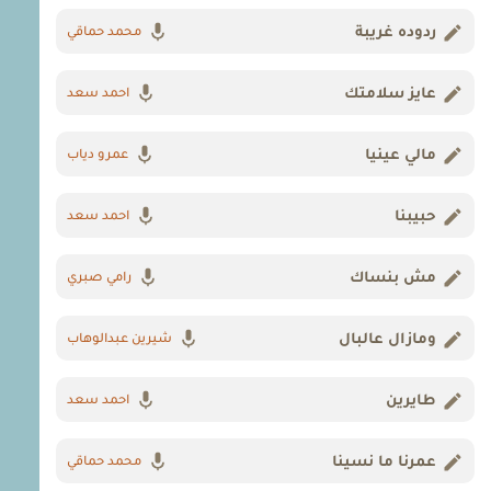
ردوده غريبة
محمد حماقي
عايز سلامتك
احمد سعد
مالي عينيا
عمرو دياب
حبيبنا
احمد سعد
مش بنساك
رامي صبري
ومازال عالبال
شيرين عبدالوهاب
طايرين
احمد سعد
عمرنا ما نسينا
محمد حماقي