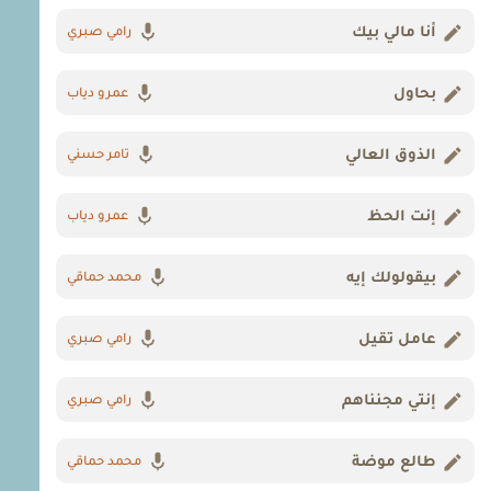
أنا مالي بيك
رامي صبري
بحاول
عمرو دياب
الذوق العالي
تامر حسني
إنت الحظ
عمرو دياب
بيقولولك إيه
محمد حماقي
عامل تقيل
رامي صبري
إنتي مجنناهم
رامي صبري
طالع موضة
محمد حماقي